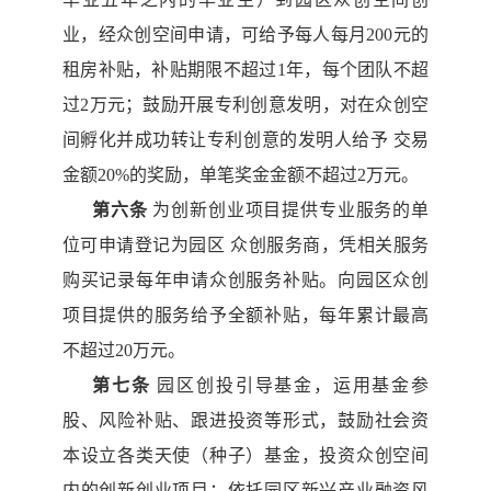
业，经众创空间申请，可给予每人每月
200元
的
租房补贴，补贴期限不超过
1年，每个团队不超
过2万元；鼓励开展
专利创意发明
，
对在众
创
空
间孵化并成功转让专利创意的发明人给予
交易
金额
20%的奖励，单笔奖金金额不超过2万元。
第六条
为创新创业项目提供专业服务的单
位可申请登记为园区
众创服务商
，
凭相关服务
购买记录每年申请众创服务补贴
。
向园区众
创
项目提供的服务给予全额补贴，每年累计最高
不超过
20万元。
第七条
园区创投引导基金，运用基金参
股、风险补贴、跟进投
资等形式，鼓励社会资
本设立各类天使（种子）基金，投资众创空间
内的创新创业项目
；
依托园区新兴产业融资风