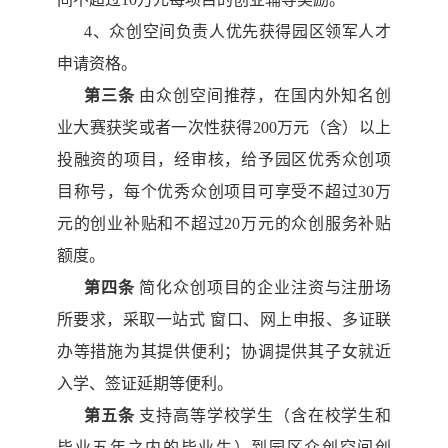
4、众创空间负责人优先获得园区领军人才
申请资格。
第三条
由众创空间推荐，在国内外知名创
业大赛获奖或者一次
性获得
200万元（含）以上
投融资的项目，经审核，给予园区优秀众
创项
目称号
，
每个优秀众创项目可享受不超过
30万
元的创业补贴和不
超过
20万元的众创服务补贴
额度。
第四条
简化众创项目的企业注资与注册场
所要求，采取一站式
窗口、网上申报、多证联
办等措施为其提供便利；协调提供其子女就
近
入学、签证延期等便利。
第五条
支持高等学校学生（含在校学生和
毕业五年之内的毕业
生）到园区众创空间创