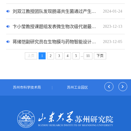
刘双江教授团队发现肠道共生菌通过产生新型次级胆汁酸调控宿主糖脂代谢的新机制
2024-01-24
卞小莹教授课题组发表微生物次级代谢最新研究成果
2023-12-13
蒋绪恺副研究员在生物膜与药物智能设计领域取得新进展
2023-12-05
...
上页
1
2
3
4
5
11
下页
|
苏州市科学技术局
|
苏州工业园区
|
独墅湖科