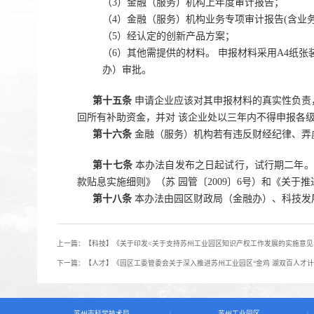
（3）金融（服务）机构上年度审计报告；
（4）金融（服务）机构业务专项审计报告(含业务
（5）经认定的创新产品方案；
（6）其他需提供的材料。
申报材料采用A4纸张
办）审批。
第十五条
申请企业应该对其申报材料的真实性负责
回所有补助资金，并对
该企业处以三年内不得申报各级
第十六条
金融（服务）机构若有违反财经纪律、弄
第十七条
本办法自发布之日起试行，试行期二年。
款贴息实施细则》（苏
园管〔2009〕6号）和《关于
第十八条
本办法由园区财政局（金融办）、科技发
上一篇：【科技】《关于印发<关于支持苏州工业园区知识产权工作发展的实施意见
下一篇：【人才】《园区工委管委会关于深入推进苏州工业园区“金鸡 湖双百人才计
苏州市科学技术局
苏州工业园区
|
|
|