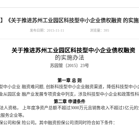
】《关于推进苏州工业园区科技型中小企业债权融资 的实
发布日期：2015-11-11
浏览量：
395
关于推进苏州工业园区科技型中小企业债权融资
的实施办法
苏园管〔2015〕23号
第一章
总
则
型中小企业
融资难问题,
创新科技型中小企业融资渠道，降低科技型中小
金从园区金
融产业发展专项资金中列支
，
涉及
科
技型中小企业和政策性科
第二章
申请条件
法人资格，
上年度净资产总额不超过3000万元且销售收入不超过1亿元的
能服务企业等。
保公司和保 险公司。其中融资担保公司须同时符合如下条件：