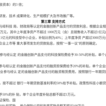
收资本）的3
倍；
研发、技术 成果转化、生产规模扩大及市场推广等。
第三章
支持方式
与经科技
局、财政局等认定的金融创新产品支付的贷款利息，根据企业
0万元，其中上年度净资产不超过
1000万元（含）且销售收入不超过1亿
1亿元的
科
技型中小企业
，
补贴比例为40%
；
上
年度净资
产超过3000
企业上市等
重大事项发生的贷款贴息，按照“一事一议”的原则确定。
参与经认定
的金融创新产品支付的科技保险费给予30-50%的补贴
，
单
个
参与经认定
的金融创新产品支付的融资担保费给予20%的补贴，单个企业
企业参与经认
定的金融创新产品支付的融资租赁费用
，
按照
银
行一年期贷
，按不超过
银行一年期贷款基准利率的50%给予补贴。政策性科技小额
50%的补
贴，单个企业年度补贴总额不超过1万元。
证保险、国
0%的奖励，
单个保险公司的年度奖励总额不超过100万元。