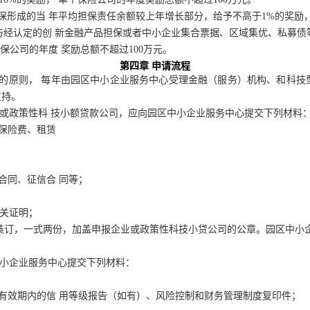
保形成的当
年平均担保责任余额较上年增长部分
，
给予不高于1%的
奖
励
与经认定的创
新金融产品担保或者中小企业集合票据
、
区域集优
、
私募债
担保公司的年度
奖励总额不超过100万元。
第四章
申请流程
”的原则，
每年由园区中小企业服务中心受理金融（服务）机构、和科技
支持。
业或政策性科
技小额贷款公司，应向园区中小企业服务中心提交下列材料
保险费、租赁
合同、征信合
同等；
关证明；
装订
，
一式两份
，
加盖申报企业或政策性科
技小贷公司的公章
。
园区中小
中小企业服务
中心提交下列材料：
有效期内的信
用等级报告（如有）、风险控制和财务管理制度复印件；