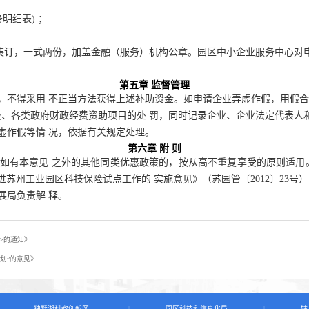
明细表)
；
装订，一式两份，加盖金融（服务）机构公
章。园区中小企业服务中心对
第五章
监督管理
，不得采用
不正当方法获得上述补助资金。如申请企业弄虚作假，用假
、各类政府财政经费资助项目的处 罚，同时记录企业、企业法定代表人
虚作假等情
况，依据有关规定处理。
第六章
附
则
如有本意见
之外的其他同类优惠政策的
，
按从高不重复享受的原则适用
推进苏州工业园区科技保险试点工作的
实施意见》（苏园管〔2012〕23号
展局负责解
释。
>的通知》
划”的意见》
独墅湖科教创新区
园区科技和信息化局
姑
|
|