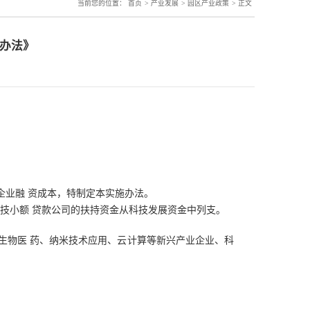
>
>
>
当前您的位置：
首页
产业发展
园区产业政策
正文
施办法》
企业融
资成本，特制定本实施办法。
技小额 贷款公司的扶持资金从科技发展资金中列支。
生物医
药、纳米技术应用、云计算等新兴产业企业、科