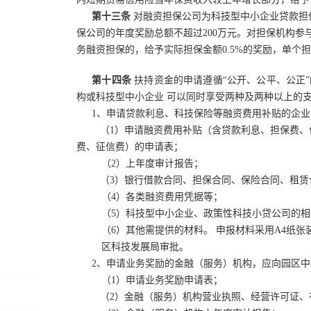
第十三条
对融资担保公司为科技型中小企业贷款担
保公司的年度奖励总额不超过200万元。对担保机构参
务融资担保的
，
给予实际担保金额0.5%的奖励
，
单个
第十四条
扶持资金的申请遵循“公开、公平、公正
构或科技型中小企业
可以同时享受两种及两种以上的
1、申请贷款利息、科技保险等融资费用补贴的企
（1）申请融资费用补贴（含贷款利息、担保费、
费、征信费）的申请表；
（2）上年度审计报告；
（3）银行借款合同、担保合同、保险合同、租赁
（4）各类融资费用凭据等；
（5）科技型中小企业、政策性科技小贷公司的相
（6）其他需提供的材料。
申报材料采用A4
纸
张
区科技发展局审批。
2、申请业务奖励的金融（服务）机构，应向园区
（1）申请业务奖励申请表；
（2）金融（服务）机构营业执照、经营许可证、