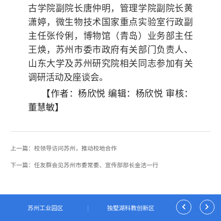
古学院副院长唐仲明，管理学院副院长黄
潇婷，微生物技术国家重点实验室行政副
主任张伶俐，博物馆（青岛）业务部主任
王焕，苏州市委市政府有关部门负责人、
山东大学及苏州研究院相关同志参加有关
调研活动及座谈会。
【作者：杨欣悦 编辑：杨欣悦 审核：
董慧敏】
上一篇：校领导访问苏州，推动校地合作
下一篇：任友群会见苏州市委常委、宣传部部长金洁一行
|
苏州工业园区
|
独墅湖科教创新区
|
园区科技和